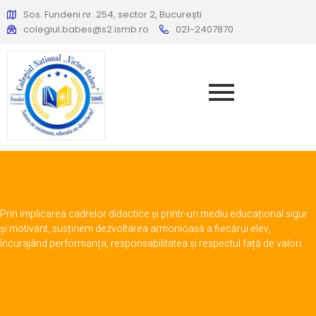
Sos. Fundeni nr. 254, sector 2, București
colegiul.babes@s2.ismb.ro
021-2407870
Prin implicarea cadrelor didactice și printr-un mediu educațional sigur
și motivant, susținem dezvoltarea armonioasă a fiecărui elev,
încurajând performanța, responsabilitatea și respectul față de valori.