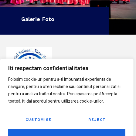
Galerie Foto
Iti respectam confidentialitatea
Folosim cookie-uri pentru a-ti imbunatati experienta de
navigare, pentru a oferi reclame sau continut personalizat si
pentru a analiza traficul nostru. Prin apasarea pe âAccepta
toateâ, iti dai acordul pentru utilizarea cookie-urilor.
Natura Ne Aseamănă, Educația Ne Deosebește !
Meniu
CUSTOMISE
REJECT
Acasa