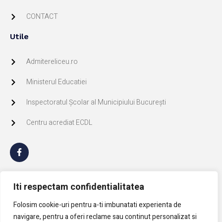
CONTACT
Utile
Admitereliceu.ro
Ministerul Educatiei
Inspectoratul Școlar al Municipiului București
Centru acrediat ECDL
GDPR
Iti respectam confidentialitatea
Politica de Cookie
Folosim cookie-uri pentru a-ti imbunatati experienta de
navigare, pentru a oferi reclame sau continut personalizat si