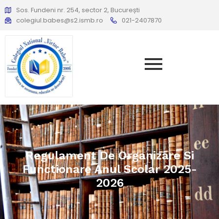
Sos. Fundeni nr. 254, sector 2, București
colegiul.babes@s2.ismb.ro
021-2407870
Regulament De Organizare Si
Functionare Anul Scolar 2025-
2026