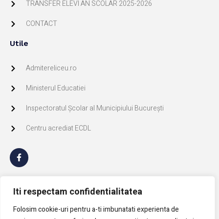
TRANSFER ELEVI AN SCOLAR 2025-2026
CONTACT
Utile
Admitereliceu.ro
Ministerul Educatiei
Inspectoratul Școlar al Municipiului București
Centru acrediat ECDL
GDPR
Iti respectam confidentialitatea
Politica de Cookie
Folosim cookie-uri pentru a-ti imbunatati experienta de