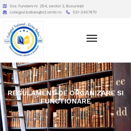
Sos. Fundeni nr. 254, sector 2, București
colegiul.babes@s2.ismb.ro
021-2407870
REGULAMENT DE ORGANIZARE SI
FUNCTIONARE