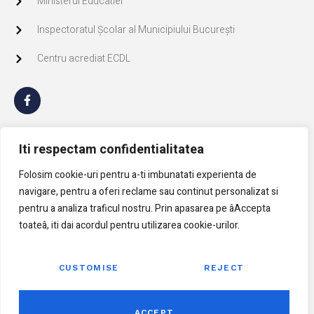
Ministerul Educatiei
Inspectoratul Școlar al Municipiului București
Centru acrediat ECDL
GDPR
Iti respectam confidentialitatea
Politica de Cookie
Folosim cookie-uri pentru a-ti imbunatati experienta de
navigare, pentru a oferi reclame sau continut personalizat si
Politica confidentialitate
pentru a analiza traficul nostru. Prin apasarea pe âAccepta
toateâ, iti dai acordul pentru utilizarea cookie-urilor.
CUSTOMISE
REJECT
ACCEPT