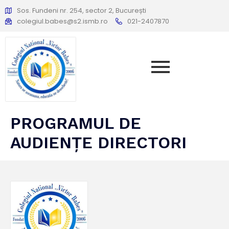
Sos. Fundeni nr. 254, sector 2, București
colegiul.babes@s2.ismb.ro
021-2407870
PROGRAMUL DE
AUDIENŢE DIRECTORI