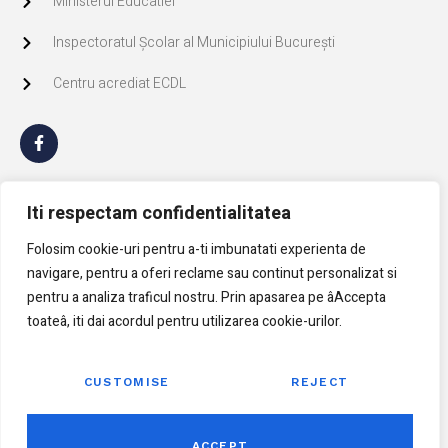
Ministerul Educatiei
Inspectoratul Școlar al Municipiului București
Centru acrediat ECDL
GDPR
Iti respectam confidentialitatea
Politica de Cookie
Folosim cookie-uri pentru a-ti imbunatati experienta de
navigare, pentru a oferi reclame sau continut personalizat si
Politica confidentialitate
pentru a analiza traficul nostru. Prin apasarea pe âAccepta
toateâ, iti dai acordul pentru utilizarea cookie-urilor.
CUSTOMISE
REJECT
ACCEPT