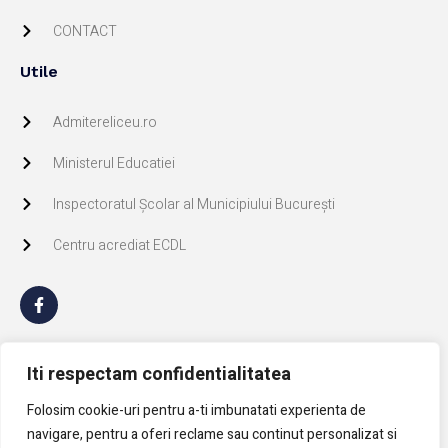
CONTACT
Utile
Admitereliceu.ro
Ministerul Educatiei
Inspectoratul Școlar al Municipiului București
Centru acrediat ECDL
GDPR
Iti respectam confidentialitatea
Politica de Cookie
Folosim cookie-uri pentru a-ti imbunatati experienta de
navigare, pentru a oferi reclame sau continut personalizat si
Politica confidentialitate