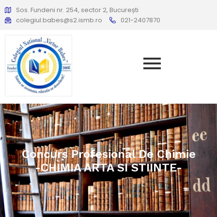
Sos. Fundeni nr. 254, sector 2, București
colegiul.babes@s2.ismb.ro
021-2407870
Concurs Profesional De Chimie
-CHIMIA ARTA SI STIINTE-